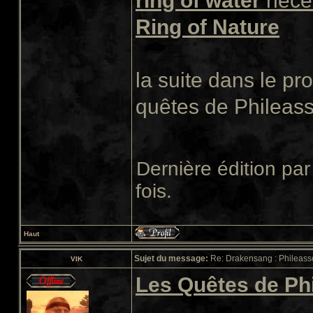
ring of water
néces
Ring of Nature
la suite dans le p
quêtes de Phileass
Dernière édition pa
fois.
Haut
Sujet du message:
Re: Drakensang : Phileasso
VIK
Les Quêtes de Ph