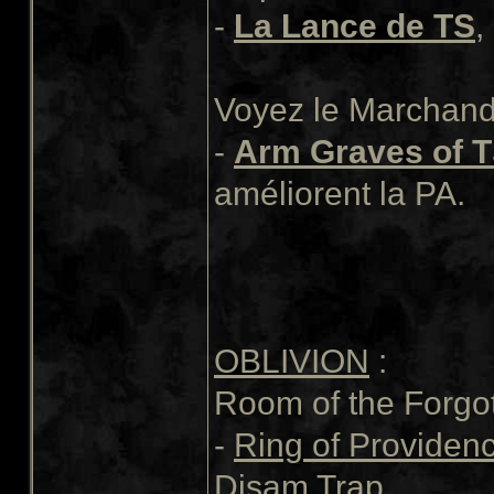
-
La Lance de TS
,
Voyez le Marchand 
-
Arm Graves of 
améliorent la PA.
OBLIVION
:
Room of the Forgot
-
Ring of Providen
Disam Trap