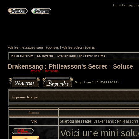
forum francophone 
Voir les messages sans réponses
|
Voir les sujets récents
Index du forum
»
La Taverne
»
Drakensang : The River of Time
Drakensang : Phileasson's Secret : Soluce
Modérateurs:
stpere
,
Calenloth
[ 5 messages ]
Page
1
sur
1
Imprimer le sujet
Auteur
Sujet du message:
Drakensang : Phileasson's 
VIK
Voici une mini sol