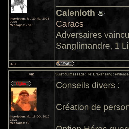
______________
Calenloth
Inscription:
Jeu 20 Mar 2008
Caracs
00:05
Messages:
2537
Adversaires vainc
Sanglimandre, 1 L
Haut
Sujet du message:
Re: Drakensang : Phileasso
VIK
Conseils divers :
Création de perso
Inscription:
Mar 18 Déc 2012
02:25
Messages:
52
Option Héros guerri