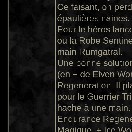
Ce faisant, on per
épaulières naines.
Pour le héros lanc
ou la Robe Sentinel
main Rumgatral.
Une bonne solution 
(en + de Elven Wo
Regeneration. Il p
pour le Guerrier Tr
hache à une main. D
Endurance Regener
Magique, + Ice Wol