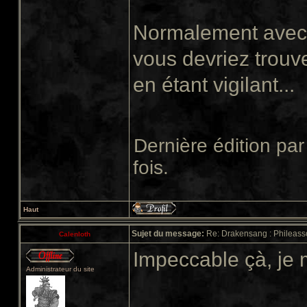
Normalement avec t
vous devriez trouv
en étant vigilant...
Dernière édition pa
fois.
Haut
Sujet du message:
Re: Drakensang : Phileasso
Calenloth
Impeccable çà, je m
Administrateur du site