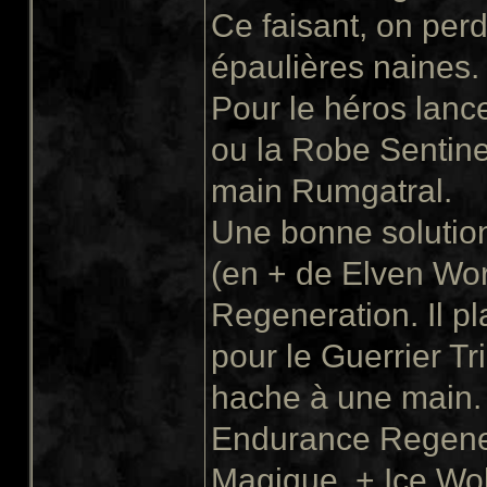
Ce faisant, on per
épaulières naines.
Pour le héros lanc
ou la Robe Sentinel
main Rumgatral.
Une bonne solution 
(en + de Elven Wo
Regeneration. Il p
pour le Guerrier Tr
hache à une main. D
Endurance Regener
Magique, + Ice Wol