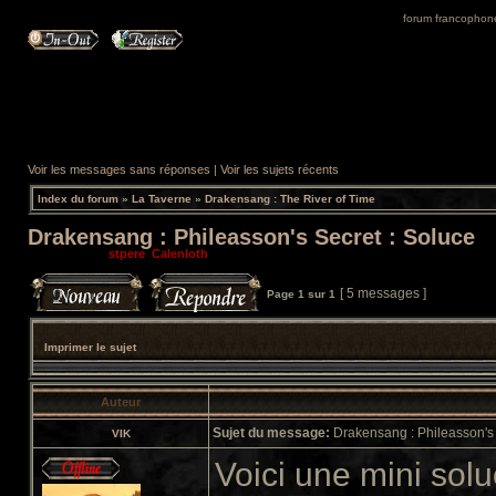
forum francophone 
Voir les messages sans réponses
|
Voir les sujets récents
Index du forum
»
La Taverne
»
Drakensang : The River of Time
Drakensang : Phileasson's Secret : Soluce
Modérateurs:
stpere
,
Calenloth
[ 5 messages ]
Page
1
sur
1
Imprimer le sujet
Auteur
Sujet du message:
Drakensang : Phileasson's 
VIK
Voici une mini sol