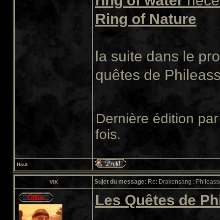
ring of water
néces
Ring of Nature
la suite dans le p
quêtes de Phileass
Dernière édition pa
fois.
Haut
Sujet du message:
Re: Drakensang : Phileasso
VIK
Les Quêtes de Ph