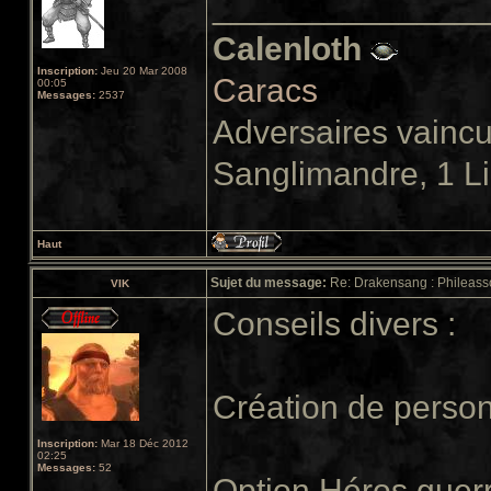
______________
Calenloth
Inscription:
Jeu 20 Mar 2008
Caracs
00:05
Messages:
2537
Adversaires vainc
Sanglimandre, 1 L
Haut
Sujet du message:
Re: Drakensang : Phileasso
VIK
Conseils divers :
Création de perso
Inscription:
Mar 18 Déc 2012
02:25
Messages:
52
Option Héros guerri