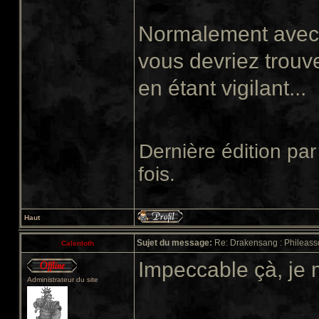
Normalement avec t
vous devriez trouv
en étant vigilant...
Dernière édition pa
fois.
Haut
Sujet du message:
Re: Drakensang : Phileasso
Calenloth
Impeccable çà, je m
Administrateur du site