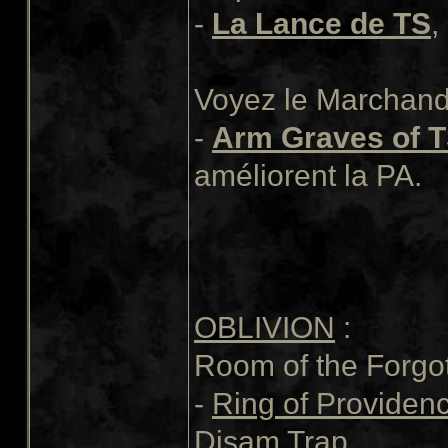
-
La Lance de TS
,
Voyez le Marchand 
-
Arm Graves of 
améliorent la PA.
OBLIVION
:
Room of the Forgot
-
Ring of Providen
Disam Trap