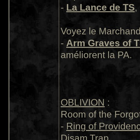
-
La Lance de TS
,
Voyez le Marchand 
-
Arm Graves of 
améliorent la PA.
OBLIVION
:
Room of the Forgot
-
Ring of Providen
Disam Trap