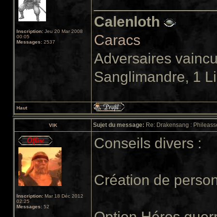
______________
Calenloth
Inscription:
Jeu 20 Mar 2008
Caracs
00:05
Messages:
2537
Adversaires vainc
Sanglimandre, 1 L
Haut
Sujet du message:
Re: Drakensang : Phileasso
VIK
Conseils divers :
Création de perso
Inscription:
Mar 18 Déc 2012
02:25
Messages:
52
Option Héros guerri