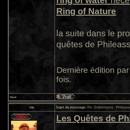
ring of water
néces
Ring of Nature
la suite dans le p
quêtes de Phileass
Dernière édition pa
fois.
Haut
Sujet du message:
Re: Drakensang : Phileasso
VIK
Les Quêtes de Ph