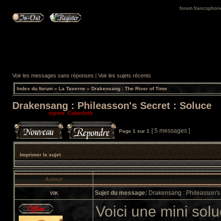
forum francophone 
Voir les messages sans réponses
|
Voir les sujets récents
Index du forum
»
La Taverne
»
Drakensang : The River of Time
Drakensang : Phileasson's Secret : Soluce
Modérateurs:
stpere
,
Calenloth
[ 5 messages ]
Page
1
sur
1
Imprimer le sujet
Auteur
Sujet du message:
Drakensang : Phileasson's 
VIK
Voici une mini sol