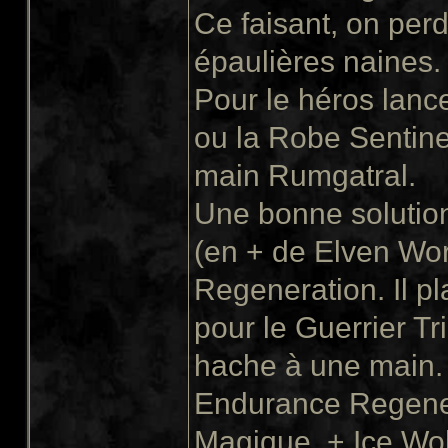
Ce faisant, on per
épaulières naines.
Pour le héros lanc
ou la Robe Sentinel
main Rumgatral.
Une bonne solution 
(en + de Elven Wo
Regeneration. Il p
pour le Guerrier Tr
hache à une main. D
Endurance Regener
Magique, + Ice Wol