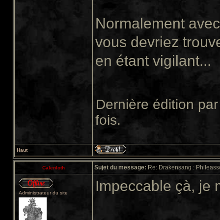
Normalement avec t
vous devriez trouv
en étant vigilant...
Dernière édition pa
fois.
Haut
Sujet du message:
Re: Drakensang : Phileasso
Calenloth
Impeccable çà, je m
Administrateur du site