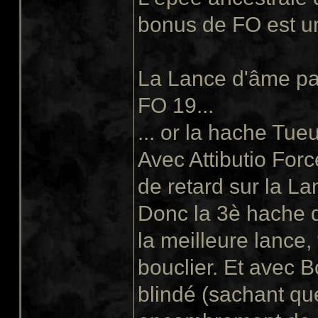
bonus de FO est un
La Lance d'âme pa
FO 19...
... or la hache Tue
Avec Attibutio Forc
de retard sur la La
Donc la 3è hache d
la meilleure lance,
bouclier. Et avec Bo
blindé (sachant que