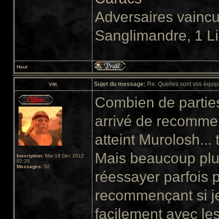
Adversaires vainc
Sanglimandre, 1 L
Haut
Sujet du message:
Re: Quelles sont vos équip
VIK
Combien de parties
arrivé de recommenc
atteint Murolosh...
Mais beaucoup plu
Inscription:
Mar 18 Déc 2012
02:25
Messages:
52
réessayer parfois 
recommençant si je 
facilement avec les