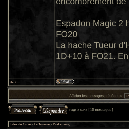
encombrement de 0,
Espadon Magic 2 h
FO20
La hache Tueur d'H
1D+10 à FO21. En 
Haut
Afficher les messages précédents:
[ 15 messages ]
Page
2
sur
2
Index du forum
»
La Taverne
»
Drakensang