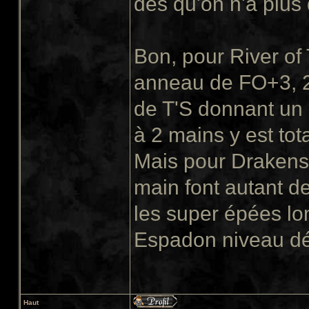
dès qu'on n'a plus
Bon, pour River of T
anneau de FO+3, 2 
de T'S donnant un 
à 2 mains y est to
Mais pour Drakens
main font autant d
les super épées lo
Espadon niveau dé
Haut