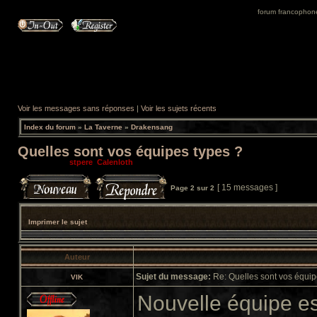
forum francophone 
Voir les messages sans réponses
|
Voir les sujets récents
Index du forum
»
La Taverne
»
Drakensang
Quelles sont vos équipes types ?
Modérateurs:
stpere
,
Calenloth
[ 15 messages ]
Page
2
sur
2
Imprimer le sujet
Auteur
Sujet du message:
Re: Quelles sont vos équip
VIK
Nouvelle équipe e