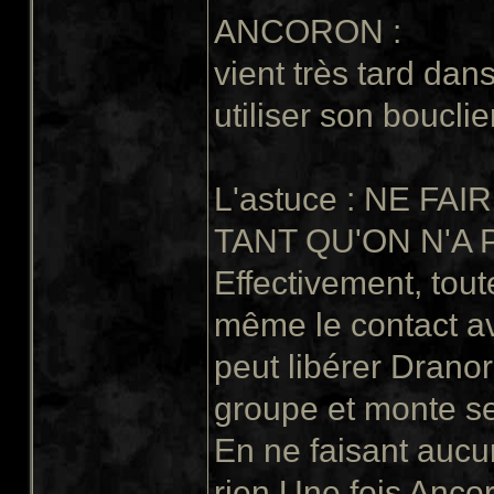
ANCORON :
vient très tard dan
utiliser son boucli
L'astuce : NE FA
TANT QU'ON N'A
Effectivement, tout
même le contact av
peut libérer Dranor
groupe et monte s
En ne faisant aucu
rien.Une fois Anco