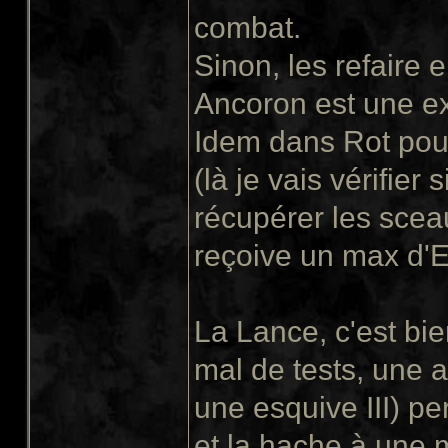
combat.
Sinon, les refaire 
Ancoron est une ex
Idem dans Rot pour
(là je vais vérifier
récupérer les sceau
reçoive un max d'E
La Lance, c'est bie
mal de tests, une a
une esquive III) pe
et la hache à une 